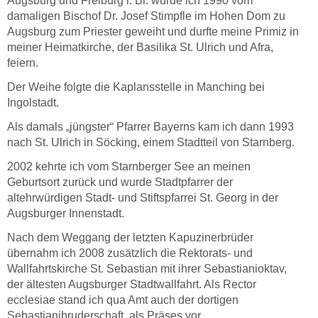
Augsburg und Freiburg i. Br. wurde ich 1990 vom
damaligen Bischof Dr. Josef Stimpfle im Hohen Dom zu
Augsburg zum Priester geweiht und durfte meine Primiz in
meiner Heimatkirche, der Basilika St. Ulrich und Afra,
feiern.
Der Weihe folgte die Kaplansstelle in Manching bei
Ingolstadt.
Als damals „jüngster“ Pfarrer Bayerns kam ich dann 1993
nach St. Ulrich in Söcking, einem Stadtteil von Starnberg.
2002 kehrte ich vom Starnberger See an meinen
Geburtsort zurück und wurde Stadtpfarrer der
altehrwürdigen Stadt- und Stiftspfarrei St. Georg in der
Augsburger Innenstadt.
Nach dem Weggang der letzten Kapuzinerbrüder
übernahm ich 2008 zusätzlich die Rektorats- und
Wallfahrtskirche St. Sebastian mit ihrer Sebastianioktav,
der ältesten Augsburger Stadtwallfahrt. Als Rector
ecclesiae stand ich qua Amt auch der dortigen
Sebastianibruderschaft als Präses vor.