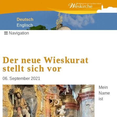
Deutsch
Englisch
Navigation
Navigation
überspringen
Der neue Wieskurat
stellt sich vor
06. September 2021
Mein
Name
ist