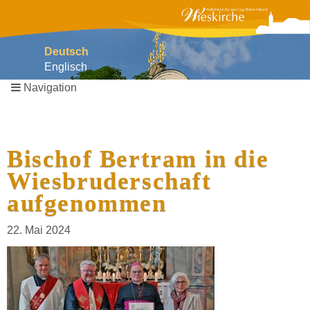
Deutsch
Englisch
Navigation
Navigation
überspringen
Bischof Bertram in die
Wiesbruderschaft
aufgenommen
22. Mai 2024